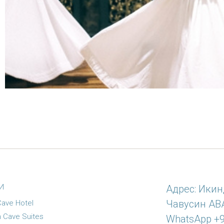
И
Адрес: Икин
Чавусин АВ
Cave Hotel
n Cave Suites
WhatsApp +9