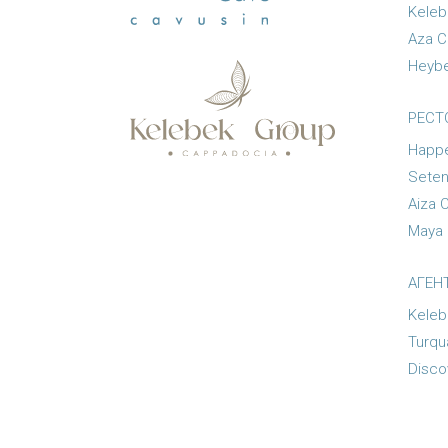
Keleb
Aza C
Heybe
РЕСТ
Happe
Seten
Aiza 
Maya 
АГЕН
Keleb
Turqu
Disco